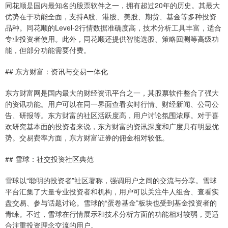
同花顺是国内最知名的股票软件之一，拥有超过20年的历史。其最大
优势在于功能全面，支持A股、港股、美股、期货、基金等多种投资
品种。同花顺的Level-2行情数据准确度高，技术分析工具丰富，适合
专业投资者使用。此外，同花顺还提供智能选股、策略回测等高级功
能，但部分功能需要付费。
## 东方财富：资讯与交易一体化
东方财富网是国内最大的财经资讯平台之一，其股票软件整合了强大
的资讯功能。用户可以在同一界面查看实时行情、财经新闻、公司公
告、研报等。东方财富的社区活跃度高，用户讨论氛围浓厚。对于喜
欢研究基本面的投资者来说，东方财富的资讯深度和广度具有明显优
势。交易费率方面，东方财富证券的佣金相对较低。
## 雪球：社交投资社区典范
雪球以“聪明的投资者”社区著称，强调用户之间的交流与分享。雪球
平台汇集了大量专业投资者和机构，用户可以关注牛人组合、查看实
盘交易、参与话题讨论。雪球的“蛋卷基金”板块也受到基金投资者的
青睐。不过，雪球在行情展示和技术分析方面的功能相对较弱，更适
合注重投资理念交流的用户。