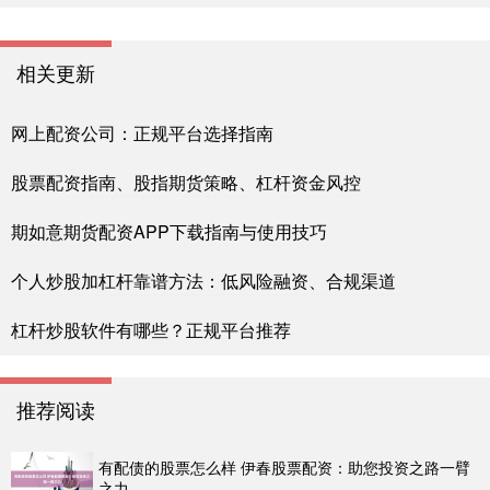
相关更新
网上配资公司：正规平台选择指南
股票配资指南、股指期货策略、杠杆资金风控
期如意期货配资APP下载指南与使用技巧
个人炒股加杠杆靠谱方法：低风险融资、合规渠道
杠杆炒股软件有哪些？正规平台推荐
推荐阅读
有配债的股票怎么样 伊春股票配资：助您投资之路一臂
之力