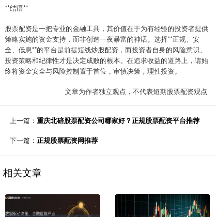
**结语**
股票配资是一把专业的金融工具，其价值在于为有经验的投资者提供
策略实施的资金支持，而非创造一夜暴富的神话。选择**正规、安
全、低息**的平台是前提短线炒股配资，而投资者自身的风险意识、
投资策略和纪律性才是决定成败的根本。在追求收益的道路上，请始
终将资金安全与风险控制置于首位，审慎决策，理性投资。
文章为作者独立观点，不代表短期股票配资观点
上一篇：
重庆北碚股票配资公司哪家好？正规股票配资平台推荐
下一篇：
正规股票配资网推荐
相关文章