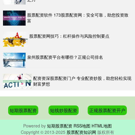
股票配资软件 173股票配资网：安全可靠，助您投资致
富
股票配资网技巧：杠杆操作与风险控制要点
泉州股票配资平台有哪些？正规公司排名
配资资深股票配资门户 专业配资炒股，助您轻松实现
财富梦想
短期股票配资
短线炒股配资
正规股票配资开户
Powered by
短期股票配资
RSS地图
HTML地图
Copyright
© 2013-2025
股票配资知识网
版权所有