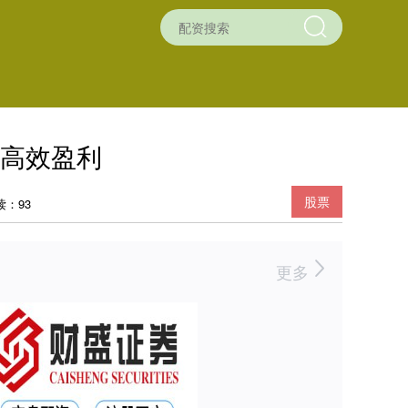
高效盈利
股票
读：93
更多