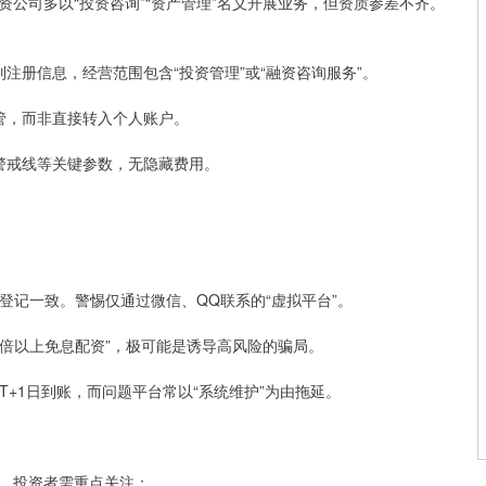
公司多以“投资咨询”“资产管理”名义开展业务，但资质参差不齐。
询到注册信息，经营范围包含“投资管理”或“融资咨询服务”。
存管，而非直接转入个人账户。
线、警戒线等关键参数，无隐藏费用。
商登记一致。警惕仅通过微信、QQ联系的“虚拟平台”。
“10倍以上免息配资”，极可能是诱导高风险的骗局。
在T+1日到账，而问题平台常以“系统维护”为由拖延。
。投资者需重点关注：