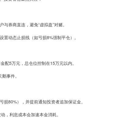
账户与券商直连，避免“虚拟盘”对赌。
，且设置动态止损线（如亏损8%强制平仓）。
本金配5万元，总仓位控制在15万元以内。
天鹅事件。
”（亏损80%），并提前通知投资者追加保证金。
场波动，利息成本会加速本金消耗。