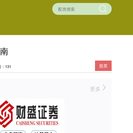
南
股票
：131
更多