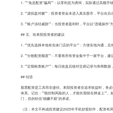
1. **“免息配资”骗局**：以零利息为诱饵，实际通过高
2. **虚拟盘对赌**：投资者资金未进入真实股市，平台在
3. **账户冻结威胁**：当投资者盈利时，平台以“违规操作
## 五、给耒阳投资者的建议
1. **优先选择本地有实体门店的平台**：方便实地沟通，
2. **分散配资额度**：不要将所有资金集中于一家平台，建
3. **定期检查账户**：每日收盘后核对交易记录与券商数
## 结语
股票配资是工具而非捷径。耒阳投资者在追求收益时，务必
体系。记住：**能控制风险的人，才能长期留在牌桌上**
门，切勿轻信“稳赚不赔”的承诺。
（注：本文不构成投资建议2025年手机炒股软件，配资有