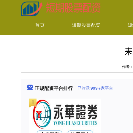
首页
短期股票配资
短
耒
作者
正规配资平台排行
已收录
999
+家平台