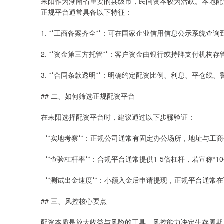
耒阳作为湖南省重要的县级市，民间资本较为活跃。本地配资
正规平台通常具备以下特征：
1. **工商备案齐全**：可在国家企业信用信息公示系统查
2. **资金第三方托管**：客户资金由银行或持牌支付机构
3. **合同条款透明**：明确约定配资比例、利息、平仓
## 二、如何筛选正规配资平台
在耒阳选择配资平台时，建议通过以下步骤验证：
- **实地考察**：正规公司通常有固定办公场所，地址与工
- **查验杠杆率**：合规平台通常提供1-5倍杠杆，若宣称
- **测试出金速度**：小额入金后申请提现，正规平台通常
## 三、风控核心要点
配资本质是放大收益与风险的工具，风控能力决定生存周期