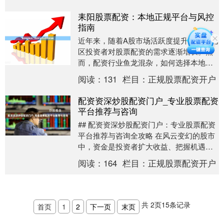
配资平台，成为每....
耒阳股票配资：本地正规平台与风控
指南
近年来，随着A股市场活跃度提升，耒阳地
区投资者对股票配资的需求逐渐增长。然
而，配资行业鱼龙混杂，如何选择本地正
规平台、规避风险，成为投资者关注的核
阅读：
131
栏目：
正规股票配资开户
心问题。本文将....
配资资深炒股配资门户_专业股票配资
平台推荐与咨询
## 配资资深炒股配资门户：专业股票配资
平台推荐与咨询全攻略 在风云变幻的股市
中，资金是投资者扩大收益、把握机遇的
重要工具。当自有资金有限时，股票配资
阅读：
164
栏目：
正规股票配资开户
成为许多资....
共
2
页
15
条记录
首页
1
2
下一页
末页