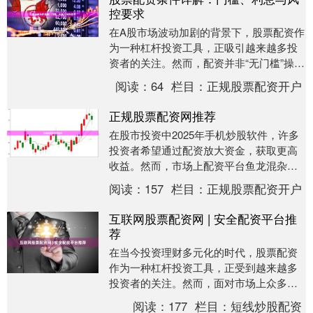
控要求
在A股市场波动加剧的背景下，股票配资作
为一种杠杆投资工具，正吸引越来越多投
资者的关注。然而，配资并非“无门槛”操
作，了解其核心条件——资金门槛、利息
阅读：
64
栏目：
正规股票配资开户
成本与风控要....
正规股票配资网推荐
在股市投资中2025年手机炒股软件，许多
投资者希望通过配资放大资金，获取更高
收益。然而，市场上配资平台鱼龙混杂，
选择一家正规、安全的配资网站至关重
阅读：
157
栏目：
正规股票配资开户
要。本文将为您....
互联网股票配资网 | 安全配资平台推
荐
在当今投资理财多元化的时代，股票配资
作为一种杠杆投资工具，正受到越来越多
投资者的关注。然而，面对市场上众多的
互联网股票配资网，如何选择安全可靠的
阅读：
177
栏目：
短线炒股配资