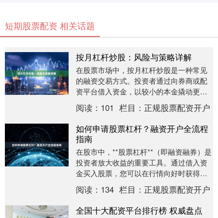
短期股票配资 相关话题
按月杠杆炒股：风险与策略详解
在股票市场中，按月杠杆炒股是一种常见
的融资交易方式。投资者通过向券商或配
资平台借入资金，以较小的本金撬动更大
的交易规模，从而放大潜在收益。然而，
阅读：
101
栏目：
正规股票配资开户
杠杆如同双刃剑，....
如何申请股票杠杆？融资开户全流程
指南
在股市中，**股票杠杆**（即融资融券）是
投资者放大收益的重要工具。通过借入资
金买入股票，您可以在行情向好时获得更
高回报。但杠杆交易也伴随风险，务必先
阅读：
134
栏目：
正规股票配资开户
了解流程再....
全国十大配资平台排行榜 权威盘点