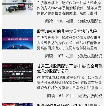
在股票市场中，配资作为一种放大资金操
作的方式2025年手机炒股软件，近年来受
到越来越多投资者的关注。然而，面对市
场上众多的配资平台，如何选择一家安
阅读：
110
栏目：
短线炒股配资
全、正规、服务....
股票加杠杆的几种常见方法与风险
在股票投资中，加杠杆是指借入资金来放
大投资收益的操作方式。虽然杠杆能带来
更高的回报潜力，但同时也伴随着显著的
风险。本文将为投资者介绍几种常见的股
阅读：
167
栏目：
短线炒股配资
票加杠杆方法及其....
甘肃正规股票配资平台排名-安全可靠
低息炒股配资公司
## 甘肃正规股票配资平台排名：如何甄选
安全可靠低息炒股配资公司 在股票市场寻
求资金杠杆的投资者，常常会关注“股票配
资”这一途径。尤其在甘肃地区，随着本地
阅读：
64
栏目：
短线炒股配资
投资者....
股票配资条件详解：门槛、利息与风