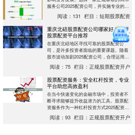
服务公司2025配资公司，并实施专业的收
录优化策略，成为企业网络营销成功的关
阅读：
131
栏目：
短期股票配资
键。本文将....
重庆北碚股票配资公司哪家好？正规
股票配资平台推荐
在重庆北碚地区寻找可靠的股票配资公
司，是许多投资者面临的重要课题。随着
股市波动加剧2025配资公司，合理运用杠
杆工具成为部分投资者扩大收益的选择，
阅读：
75
栏目：
正规股票配资开户
但如何辨别正规....
股票配资服务：安全杠杆投资，专业
平台助您高效盈利
在当今快速变化的金融市场中，投资者不
断寻求能够提升收益潜力的工具。股票配
资服务作为一种杠杆投资方式2025配资公
司，正逐渐成为许多投资者优化资金使用
阅读：
93
栏目：
正规股票配资开户
效率、扩大投....