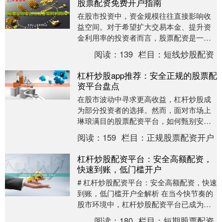
股票配资免费开户指南
在股市投资中，资金规模往往直接影响收
益空间。对于希望扩大交易本金、提升资
金利用率的投资者而言，股票配资是一种
常见选择。然而，面对市场上众多的配资
阅读：
139
栏目：
短线炒股配资
平台和复杂的开户....
杠杆炒股app推荐：安全正规的股票配
资平台盘点
在股市波动中寻求更高收益，杠杆炒股成
为部分投资者的选择。然而，面对市场上
琳琅满目的股票配资平台，如何甄别安全
正规的渠道，保障资金与交易安全，是每
阅读：
159
栏目：
正规股票配资开户
位投资者必须审慎....
杠杆炒股配资平台：安全高额配资，
快速到账，低门槛开户
# 杠杆炒股配资平台：安全高额配资，快速
到账，低门槛开户全解析 在当今快节奏的
股市环境中，杠杆炒股配资平台已成为许
多投资者扩大收益的重要工具。随着金融
阅读：
180
栏目：
短期股票配资