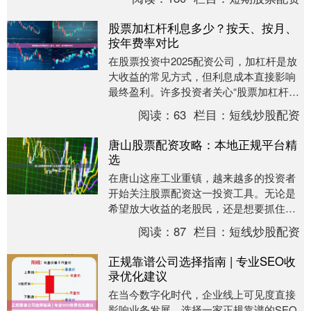
科技的不断....
股票加杠杆利息多少？按天、按月、
按年费率对比
在股票投资中2025配资公司，加杠杆是放
大收益的常见方式，但利息成本直接影响
最终盈利。许多投资者关心“股票加杠杆利
息多少”，本文将详细对比按天、按月、按
阅读：
63
栏目：
短线炒股配资
年三种计....
唐山股票配资攻略：本地正规平台精
选
在唐山这座工业重镇，越来越多的投资者
开始关注股票配资这一投资工具。无论是
希望放大收益的老股民，还是想要抓住市
场机遇的新手，选择一家正规、安全的配
阅读：
87
栏目：
短线炒股配资
资平台都是成功的....
正规靠谱公司选择指南 | 专业SEO收
录优化建议
在当今数字化时代，企业线上可见度直接
影响业务发展。选择一家正规靠谱的SEO