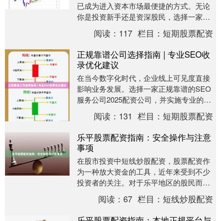
已成为进入资本市场最便捷的方式。无论
你是投资新手还是资深股民，选择一家佣
金低、开户快的券商2025年手机炒股
阅读：
117
栏目：
短期股票配资
APP，都能为你....
正规靠谱公司选择指南 | 专业SEO收
录优化建议
在当今数字化时代，企业线上可见度直接
影响业务发展。选择一家正规靠谱的SEO
服务公司2025配资公司，并实施专业的收
录优化策略，成为企业网络营销成功的关
阅读：
131
栏目：
短期股票配资
键。本文将....
乐平股票配资指南：安全操作与注意
事项
在股市投资中短线炒股配资，股票配资作
为一种放大资金的工具，近年来受到不少
投资者的关注。对于乐平地区的股民而
言，如何在本地选择正规配资平台、安全
阅读：
67
栏目：
短线炒股配资
操作并规避风险，是....
乐平股票配资指南：本地正规平台与